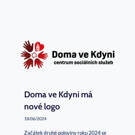
v
d
r
y
t
n
ý
i
r
?
o
č
n
í
k
Doma ve Kdyni má
A
nové logo
k
18/06/2024
a
d
Začátek druhé poloviny roku 2024 se