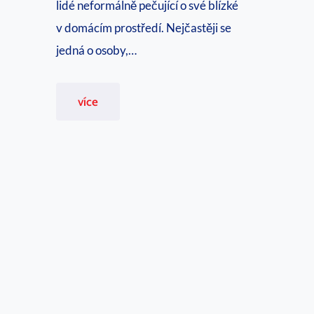
lidé neformálně pečující o své blízké
v
r
v domácím prostředí. Nejčastěji se
ě
a
jedná o osoby,…
j
e
S
více
z
v
a
é
n
p
á
o
m
m
i
o
c
n
é