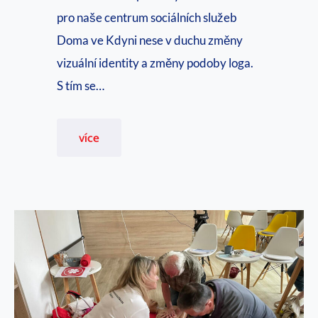
e
pro naše centrum sociálních služeb
m
Doma ve Kdyni nese v duchu změny
i
vizuální identity a změny podoby loga.
e
S tím se…
p
r
D
více
o
o
s
m
e
a
n
v
i
e
o
K
r
d
y