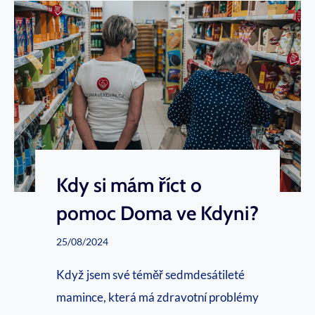
n
e
i
k
o
t
r
u
ů
j
n
m
e
e
n
s
Kdy si mám říct o
í
v
t
pomoc Doma ve Kdyni?
ě
a
25/08/2024
t
b
k
u
Když jsem své téměř sedmdesátileté
a
mamince, která má zdravotní problémy
ž