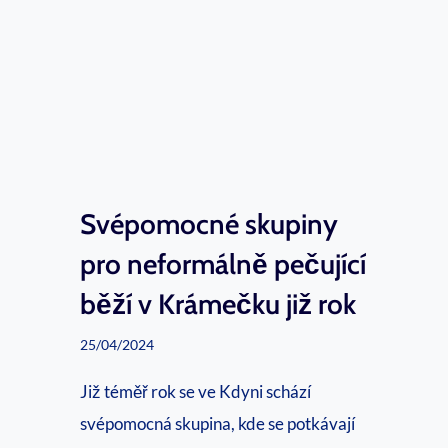
a
z
v
d
ě
K
l
o
a
u
n
t
Svépomocné skupiny
é
ě
h
pro neformálně pečující
n
o
běží v Krámečku již rok
a
s
Š
25/04/2024
e
u
n
Již téměř rok se ve Kdyni schází
m
i
svépomocná skupina, kde se potkávají
a
o