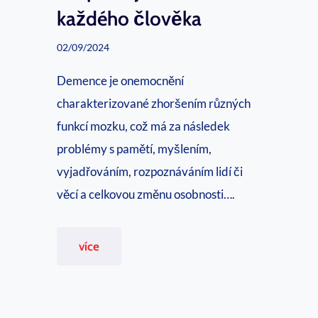
k
každého člověka
é
02/09/2024
h
o
Demence je onemocnění
k
charakterizované zhoršením různých
o
funkcí mozku, což má za následek
n
problémy s pamětí, myšlením,
t
vyjadřováním, rozpoznáváním lidí či
a
věcí a celkovou změnu osobnosti….
k
t
R
více
u
e
s
s
e
p