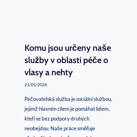
r
a
v
o
t
Komu jsou určeny naše
n
služby v oblasti péče o
í
vlasy a nehty
s
e
21/05/2026
s
Pečovatelská služba je sociální službou,
t
jejímž hlavním cílem je pomáhat lidem,
ř
kteří se bez podpory druhých
i
neobejdou. Naše práce směřuje
č