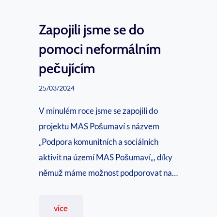
s
k
Zapojili jsme se do
u
pomoci neformálním
p
pečujícím
i
n
25/03/2024
y
V minulém roce jsme se zapojili do
p
projektu MAS Pošumaví s názvem
r
„Podpora komunitních a sociálních
o
aktivit na území MAS Pošumaví„, díky
n
němuž máme možnost podporovat na…
e
f
Z
více
o