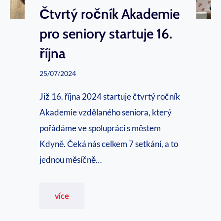
t
Čtvrtý ročník Akademie
o
pro seniory startuje 16.
p
října
o
m
25/07/2024
o
Již 16. října 2024 startuje čtvrtý ročník
c
Akademie vzdělaného seniora, který
D
pořádáme ve spolupráci s městem
o
Kdyně. Čeká nás celkem 7 setkání, a to
m
jednou měsíčně…
a
v
Č
více
e
t
K