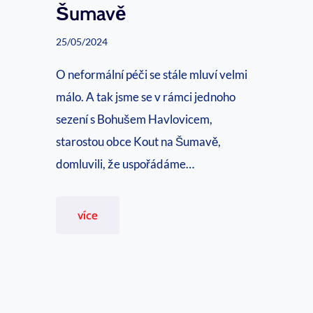
Šumavě
y
25/05/2024
ň
s
O neformální péči se stále mluví velmi
k
málo. A tak jsme se v rámci jednoho
é
sezení s Bohušem Havlovicem,
a
starostou obce Kout na Šumavě,
k
domluvili, že uspořádáme…
a
d
B
více
e
e
m
s
i
e
e
d
v