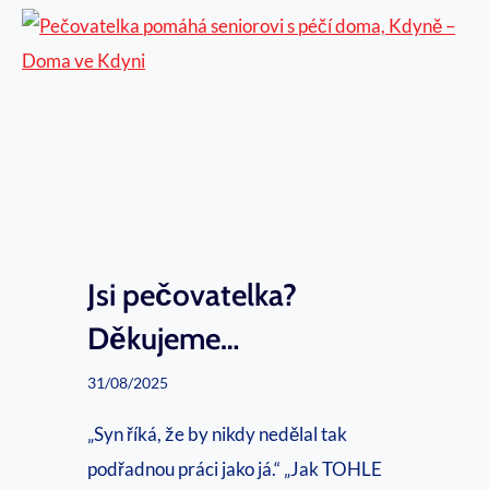
í
b
t
l
a
a
č
s
o
t
v
i
é
p
k
é
u
Jsi pečovatelka?
č
r
e
Děkujeme…
z
o
31/08/2025
y
v
p
l
„Syn říká, že by nikdy nedělal tak
r
a
podřadnou práci jako já.“ „Jak TOHLE