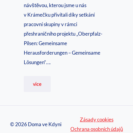
o
b
návštěvou, kterou jsme u nás
p
ě
v Krámečku přivítali díky setkání
o
ž
pracovní skupiny v rámci
m
í
přeshraničního projektu „Oberpfalz-
o
v
Pilsen: Gemeinsame
c
K
Herausforderungen – Gemeinsame
i
r
Lösungen“….
n
á
e
m
P
více
f
e
ř
o
č
e
r
k
s
m
u
Zásady cookies
h
© 2026 Doma ve Kdyni
á
j
Ochrana osobních údajů
r