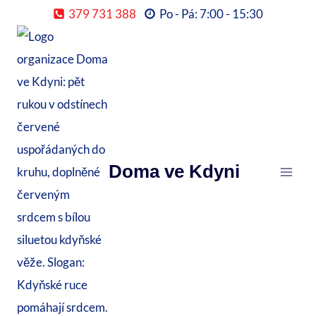
Přeskočit
379 731 388
Po - Pá: 7:00 - 15:30
na
obsah
Doma ve Kdyni