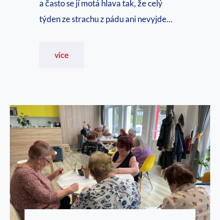
a často se jí motá hlava tak, že celý
d
týden ze strachu z pádu ani nevyjde…
é
h
K
více
o
d
č
y
l
s
o
i
v
m
ě
á
k
m
a
ř
í
c