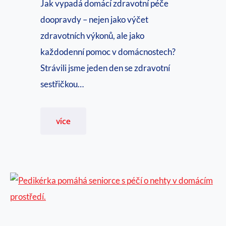
Jak vypadá domácí zdravotní péče
doopravdy – nejen jako výčet
zdravotních výkonů, ale jako
každodenní pomoc v domácnostech?
Strávili jsme jeden den se zdravotní
sestřičkou…
N
více
a
d
e
n
z
d