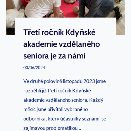
y
s
n
t
i
a
m
Třetí ročník Kdyňské
r
á
t
akademie vzdělaného
n
u
seniora je za námi
o
j
v
03/06/2024
e
é
1
Ve druhé polovině listopadu 2023 jsme
l
6
rozběhli již třetí ročník Kdyňské
o
.
akademie vzdělaného seniora. Každý
g
ř
měsíc jsme přivítali vybraného
o
í
odborníka, který účastníky seznámil se
j
zajímavou problematikou…