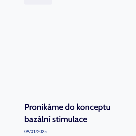
a
v
ř
e
l
i
j
s
m
e
d
Pronikáme do konceptu
v
bazální stimulace
e
09/01/2025
ř