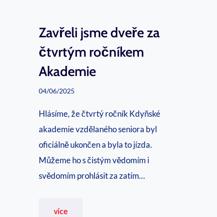
k
e
u
l
Zavřeli jsme dveře za
k
čtvrtým ročníkem
a
Akademie
?
D
04/06/2025
ě
Hlásíme, že čtvrtý ročník Kdyňské
k
akademie vzdělaného seniora byl
u
oficiálně ukončen a byla to jízda.
j
Můžeme ho s čistým vědomím i
e
svědomím prohlásit za zatím…
m
e
Z
více
…