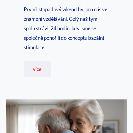
e
První listopadový víkend byl pro nás ve
z
znamení vzdělávání. Celý náš tým
a
spolu strávil 24 hodin, kdy jsme se
č
společně ponořili do konceptu bazální
t
stimulace….
v
r
P
více
t
r
ý
o
m
n
r
i
o
k
č
á
n