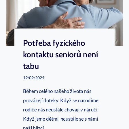
m
í
e
k
d
e
o
m
k
Potřeba fyzického
A
o
k
kontaktu seniorů není
n
a
tabu
c
d
e
19/09/2024
e
p
m
Během celého našeho života nás
t
i
provázejí doteky. Když se narodíme,
u
e
rodiče nás neustále chovají v náručí.
b
Když jsme dětmi, neustále se s námi
a
naši blízcí…