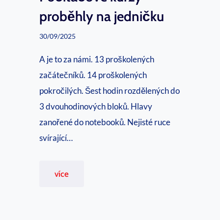
n
proběhly na jedničku
y
30/09/2025
n
a
A je to za námi. 13 proškolených
š
začátečníků. 14 proškolených
e
pokročilých. Šest hodin rozdělených do
s
3 dvouhodinových bloků. Hlavy
l
zanořené do notebooků. Nejisté ruce
u
svírající…
ž
b
P
více
y
o
v
č
o