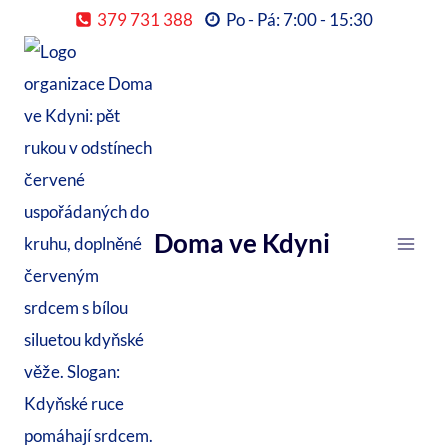
Přeskočit
379 731 388
Po - Pá: 7:00 - 15:30
na
obsah
Doma ve Kdyni