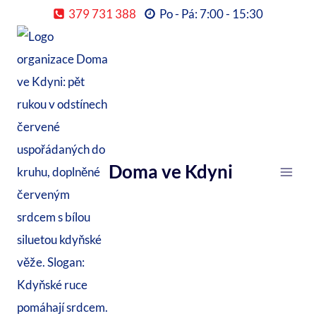
Přeskočit
379 731 388
Po - Pá: 7:00 - 15:30
na
obsah
Doma ve Kdyni