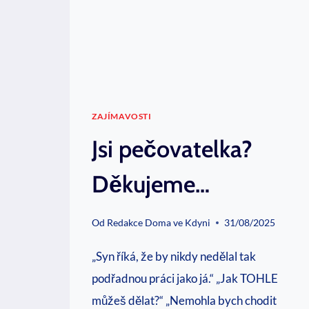
ZAJÍMAVOSTI
Jsi pečovatelka?
Děkujeme…
Od
Redakce Doma ve Kdyni
31/08/2025
„Syn říká, že by nikdy nedělal tak
podřadnou práci jako já.“ „Jak TOHLE
můžeš dělat?“ „Nemohla bych chodit