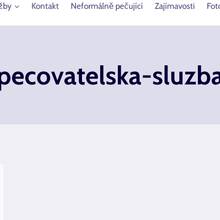
žby
Kontakt
Neformálně pečující
Zajímavosti
Fot
pecovatelska-sluzb